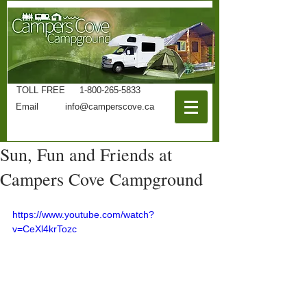
TOLL FREE
1-800-265-5833
Phone
519-825-4732
Email
info@camperscove.ca
Sun, Fun and Friends at
Campers Cove Campground
https://www.youtube.com/watch?
v=CeXl4krTozc